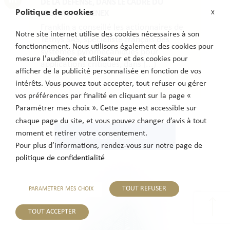
DE LA DÉFENSE, DANS LE CADRE DU
Politique de cookies
X
LBO/MBI D’ABENEX
Franklin a conseillé les actionnaires de
Notre site internet utilise des cookies nécessaires à son
Tethys SAS, spécialiste français des
fonctionnement. Nous utilisons également des cookies pour
systèmes pyromécaniques pour
mesure l'audience et utilisateur et des cookies pour
applications critiques, dans (...)
afficher de la publicité personnalisée en fonction de vos
intérêts. Vous pouvez tout accepter, tout refuser ou gérer
LIRE PLUS
vos préférences par finalité en cliquant sur la page «
Paramétrer mes choix ». Cette page est accessible sur
chaque page du site, et vous pouvez changer d’avis à tout
moment et retirer votre consentement.
OFFRES DE REPRISE
Pour plus d’informations, rendez-vous sur notre page de
politique de confidentialité
TOUT REFUSER
PARAMETRER MES CHOIX
TOUT ACCEPTER