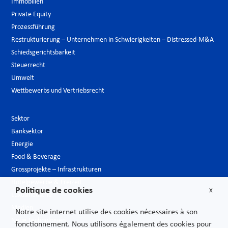
Immobilien
Private Equity
Prozessführung
Restrukturierung – Unternehmen in Schwierigkeiten – Distressed-M&A
Schiedsgerichtsbarkeit
Steuerrecht
Umwelt
Wettbewerbs und Vertriebsrecht
Sektor
Banksektor
Energie
Food & Beverage
Grossprojekte – Infrastrukturen
Hotelgewerbe & Freizeit
Politique de cookies
X
Luxusindustrie
Medien
Notre site internet utilise des cookies nécessaires à son
Neue Technologien
fonctionnement. Nous utilisons également des cookies pour