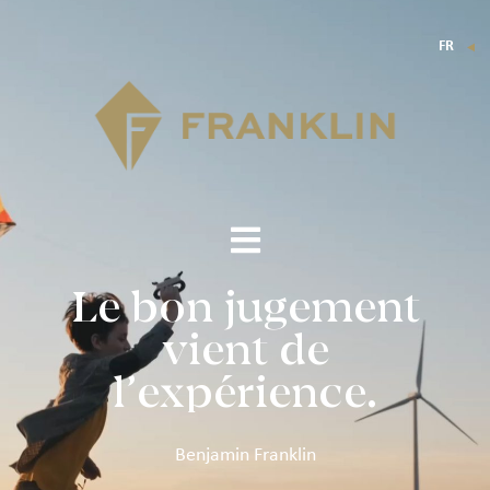
FR
▼
EN
IT
DE
Le bon jugement
vient de
l
’
e
x
p
é
r
i
e
n
c
e
.
Benjamin Franklin