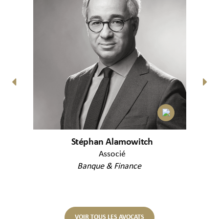
Stéphan Alamowitch
Associé
Banque & Finance
C
VOIR TOUS LES AVOCATS