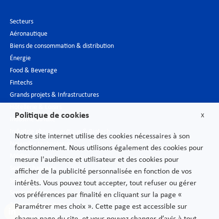
Secteurs
Aéronautique
Biens de consommation & distribution
Énergie
Food & Beverage
Fintechs
Grands projets & Infrastructures
Hôtellerie & Loisirs
Politique de cookies
X
Industrie du luxe
Industrie pharmaceutique & Biotech
Notre site internet utilise des cookies nécessaires à son
Nouvelles technologies
fonctionnement. Nous utilisons également des cookies pour
Médias
mesure l'audience et utilisateur et des cookies pour
Secteur bancaire
afficher de la publicité personnalisée en fonction de vos
Secteur public
intérêts. Vous pouvez tout accepter, tout refuser ou gérer
Services financiers
vos préférences par finalité en cliquant sur la page «
Télécommunications
Paramétrer mes choix ». Cette page est accessible sur
Transport
chaque page du site, et vous pouvez changer d’avis à tout