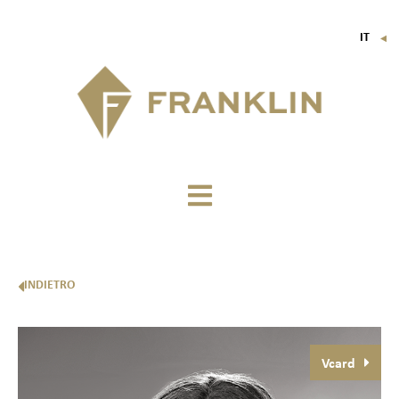
IT
▼
FR
EN
DE
INDIETRO
Vcard