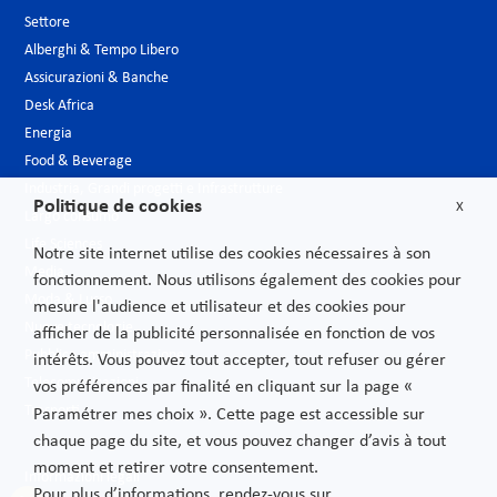
Settore
Alberghi & Tempo Libero
Assicurazioni & Banche
Desk Africa
Energia
Food & Beverage
Industria, Grandi progetti e Infrastrutture
Politique de cookies
X
Largo consumo
Life Sciences
Notre site internet utilise des cookies nécessaires à son
Media
fonctionnement. Nous utilisons également des cookies pour
Moda & Lusso
mesure l'audience et utilisateur et des cookies pour
Nuove tecnologie
afficher de la publicité personnalisée en fonction de vos
Pubblica amministrazione
intérêts. Vous pouvez tout accepter, tout refuser ou gérer
Telecomunicazioni
vos préférences par finalité en cliquant sur la page «
Trasporti
Paramétrer mes choix ». Cette page est accessible sur
chaque page du site, et vous pouvez changer d’avis à tout
moment et retirer votre consentement.
Informazioni legali
Pour plus d’informations, rendez-vous sur.