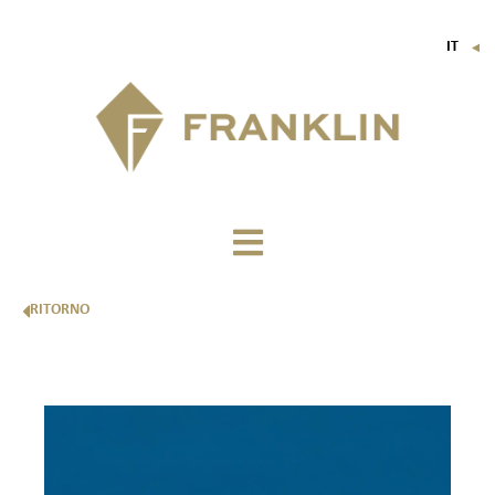
IT
▼
FR
EN
DE
RITORNO