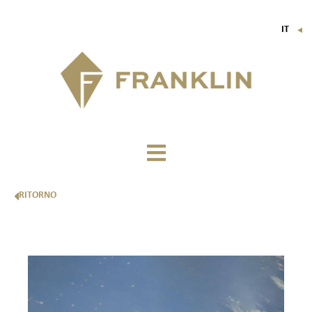
IT
▼
FR
EN
DE
RITORNO