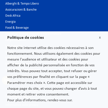
Alberghi & Tempo Libero
Assicurazioni & Banche
Desk Africa
Energia
Food & Beverage
Industria, Grandi progetti e Infrastrutture
Politique de cookies
X
Largo consumo
Life Sciences
Notre site internet utilise des cookies nécessaires à son
Media
fonctionnement. Nous utilisons également des cookies pour
Moda & Lusso
mesure l'audience et utilisateur et des cookies pour
Nuove tecnologie
afficher de la publicité personnalisée en fonction de vos
Pubblica amministrazione
intérêts. Vous pouvez tout accepter, tout refuser ou gérer
Telecomunicazioni
vos préférences par finalité en cliquant sur la page «
Trasporti
Paramétrer mes choix ». Cette page est accessible sur
chaque page du site, et vous pouvez changer d’avis à tout
moment et retirer votre consentement.
Informazioni legali
Pour plus d’informations, rendez-vous sur.
Informativa sulla privacy