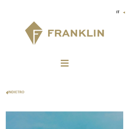
IT
▼
FR
EN
DE
INDIETRO