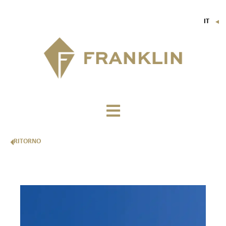
IT
▼
FR
EN
DE
RITORNO