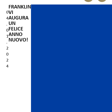
FRANKLIN
Video
VI
0
Player
AUGURA
4
UN
.
FELICE
0
ANNO
1
NUOVO!
.
2
0
2
4