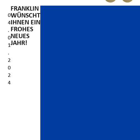
FRANKLIN
Video-
WÜNSCHT
0
Player
IHNEN EIN
4
FROHES
.
NEUES
0
JAHR!
1
.
2
0
2
4