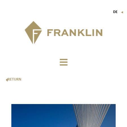
DE
▼
FR
EN
IT
RETURN