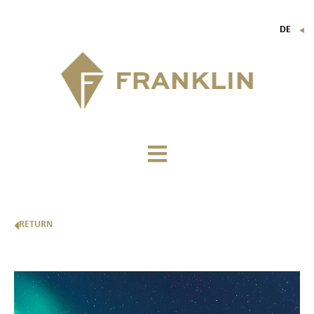
DE
▼
FR
EN
IT
RETURN