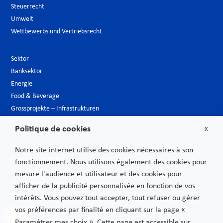
Steuerrecht
Umwelt
Wettbewerbs und Vertriebsrecht
Sektor
Banksektor
Energie
Food & Beverage
Grossprojekte – Infrastrukturen
Hotelgewerbe & Freizeit
Politique de cookies
X
Luxusindustrie
Medien
Notre site internet utilise des cookies nécessaires à son
Neue Technologien
fonctionnement. Nous utilisons également des cookies pour
Öffentlicher sektor
mesure l'audience et utilisateur et des cookies pour
Pharmazeutische Industrie – Biotech
afficher de la publicité personnalisée en fonction de vos
Telekommunikationen
intérêts. Vous pouvez tout accepter, tout refuser ou gérer
Transport
vos préférences par finalité en cliquant sur la page «
Verbrauchs und Vertriebsgüter
Paramétrer mes choix ». Cette page est accessible sur