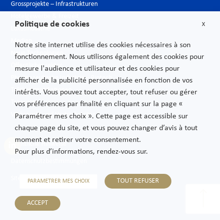
Grossprojekte – Infrastrukturen
Hotelgewerbe & Freizeit
Politique de cookies
X
Luxusindustrie
Medien
Notre site internet utilise des cookies nécessaires à son
Neue Technologien
fonctionnement. Nous utilisons également des cookies pour
Öffentlicher sektor
mesure l'audience et utilisateur et des cookies pour
Pharmazeutische Industrie – Biotech
afficher de la publicité personnalisée en fonction de vos
Telekommunikationen
intérêts. Vous pouvez tout accepter, tout refuser ou gérer
Transport
vos préférences par finalité en cliquant sur la page «
Verbrauchs und Vertriebsgüter
Paramétrer mes choix ». Cette page est accessible sur
chaque page du site, et vous pouvez changer d’avis à tout
moment et retirer votre consentement.
Rechtliche Hinweise
Pour plus d’informations, rendez-vous sur.
Datenschutzbestimmungen
Sitemap
TOUT REFUSER
PARAMETRER MES CHOIX
ACCEPT