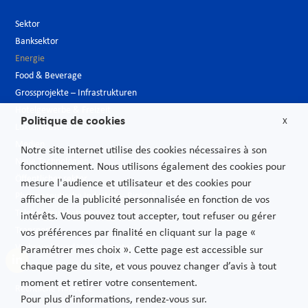
Sektor
Banksektor
Energie
Food & Beverage
Grossprojekte – Infrastrukturen
Hotelgewerbe & Freizeit
Politique de cookies
X
Luxusindustrie
Medien
Notre site internet utilise des cookies nécessaires à son
Neue Technologien
fonctionnement. Nous utilisons également des cookies pour
Öffentlicher sektor
mesure l'audience et utilisateur et des cookies pour
Pharmazeutische Industrie – Biotech
afficher de la publicité personnalisée en fonction de vos
Telekommunikationen
intérêts. Vous pouvez tout accepter, tout refuser ou gérer
Transport
vos préférences par finalité en cliquant sur la page «
Verbrauchs und Vertriebsgüter
Paramétrer mes choix ». Cette page est accessible sur
chaque page du site, et vous pouvez changer d’avis à tout
moment et retirer votre consentement.
Rechtliche Hinweise
Pour plus d’informations, rendez-vous sur.