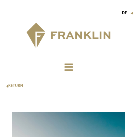
DE
▼
FR
EN
IT
RETURN