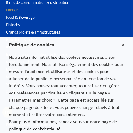
Biens de consommation & distribution
Énergie
Food & Beverage
Fintechs
Grands projets & Infrastructures
Hôtellerie & Loisirs
Politique de cookies
X
Industrie du luxe
Industrie pharmaceutique & Biotech
Notre site internet utilise des cookies nécessaires à son
Nouvelles technologies
fonctionnement. Nous utilisons également des cookies pour
Médias
mesure l'audience et utilisateur et des cookies pour
Secteur bancaire
afficher de la publicité personnalisée en fonction de vos
Secteur public
intérêts. Vous pouvez tout accepter, tout refuser ou gérer
Services financiers
vos préférences par finalité en cliquant sur la page «
Télécommunications
Paramétrer mes choix ». Cette page est accessible sur
Transport
chaque page du site, et vous pouvez changer d’avis à tout
moment et retirer votre consentement.
Pour plus d’informations, rendez-vous sur notre page de
Politique de confidentialité
politique de confidentialité