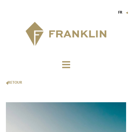
FR
▼
EN
IT
DE
RETOUR