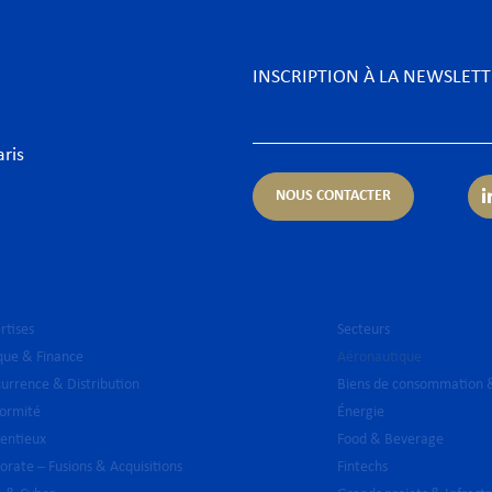
INSCRIPTION À LA NEWSLET
aris
NOUS CONTACTER
rtises
Secteurs
ue & Finance
Aéronautique
urrence & Distribution
Biens de consommation &
ormité
Énergie
entieux
Food & Beverage
orate – Fusions & Acquisitions
Fintechs