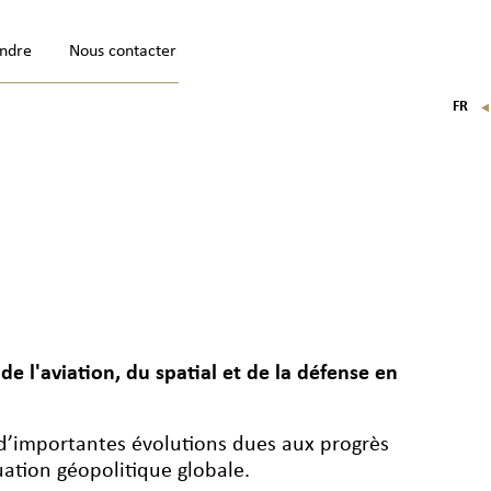
indre
Nous contacter
FR
EN
IT
DE
e l'aviation, du spatial et de la défense en
 d’importantes évolutions dues aux progrès
uation géopolitique globale.