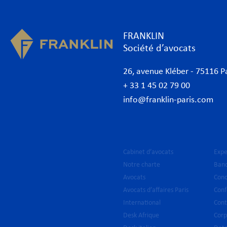
FRANKLIN
Société d’avocats
26, avenue Kléber - 75116 P
+ 33 1 45 02 79 00
info@franklin-paris.com
Cabinet d’avocats
Expe
Notre charte
Banq
Avocats
Conc
Avocats d’affaires Paris
Conf
International
Cont
Desk Afrique
Corp