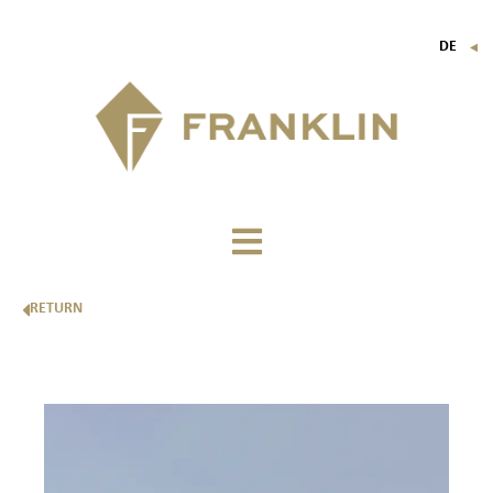
DE
▼
FR
EN
IT
RETURN