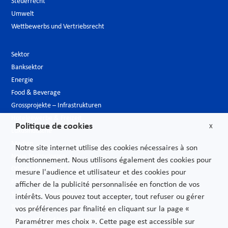
Steuerrecht
Umwelt
Wettbewerbs und Vertriebsrecht
Sektor
Banksektor
Energie
Food & Beverage
Grossprojekte – Infrastrukturen
Hotelgewerbe & Freizeit
Politique de cookies
X
Luxusindustrie
Medien
Notre site internet utilise des cookies nécessaires à son
Neue Technologien
fonctionnement. Nous utilisons également des cookies pour
Öffentlicher sektor
mesure l'audience et utilisateur et des cookies pour
Pharmazeutische Industrie – Biotech
afficher de la publicité personnalisée en fonction de vos
Telekommunikationen
intérêts. Vous pouvez tout accepter, tout refuser ou gérer
Transport
vos préférences par finalité en cliquant sur la page «
Verbrauchs und Vertriebsgüter
Paramétrer mes choix ». Cette page est accessible sur