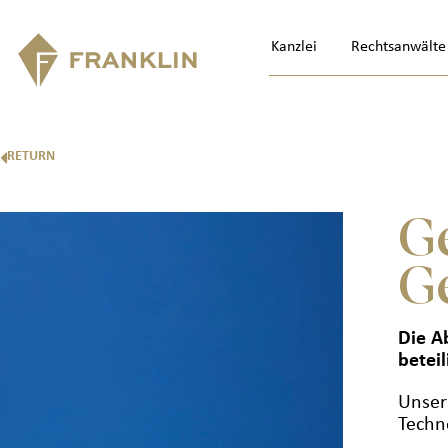
Kanzlei
Rechtsanwälte
RETURN
G
G
Die A
beteil
Unser
Techn