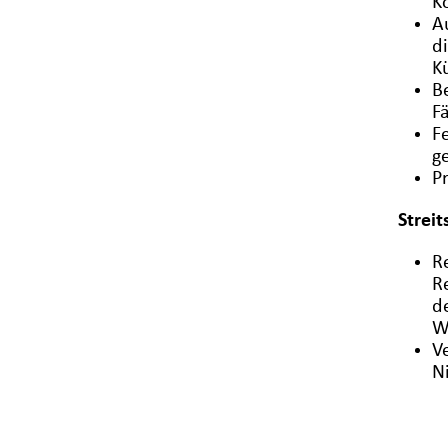
K
A
d
K
B
F
F
g
P
Strei
R
R
d
W
V
N