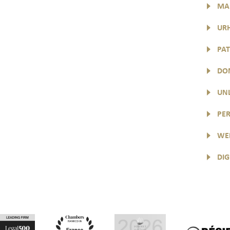
MA
UR
PA
DO
UN
PER
WE
DIG