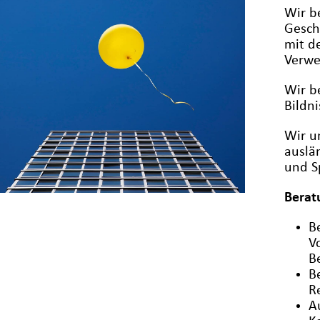
Wir b
Gesch
mit d
Verwe
Wir b
Bildni
Wir u
auslä
und S
Berat
B
V
B
B
R
A