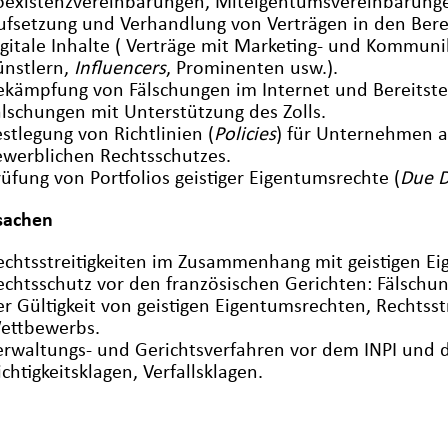
oexistenzvereinbarungen, Miteigentumsvereinbarunge
ufsetzung und Verhandlung von Verträgen in den Bere
igitale Inhalte ( Verträge mit Marketing- und Kommu
ünstlern,
Influencers
, Prominenten usw.).
ekämpfung von Fälschungen im Internet und Bereits
älschungen mit Unterstützung des Zolls.
estlegung von Richtlinien (
Policies
) für Unternehmen a
ewerblichen Rechtsschutzes.
rüfung von Portfolios geistiger Eigentumsrechte (
Due D
tsachen
echtsstreitigkeiten im Zusammenhang mit geistigen E
echtsschutz vor den französischen Gerichten: Fälschung
er Gültigkeit von geistigen Eigentumsrechten, Rechtss
ettbewerbs.
erwaltungs- und Gerichtsverfahren vor dem INPI und d
ichtigkeitsklagen, Verfallsklagen.