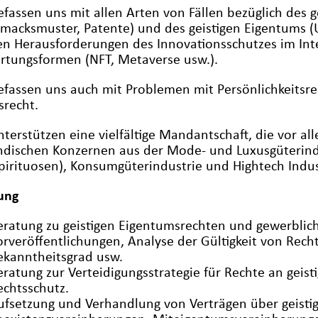
efassen uns mit allen Arten von Fällen bezüglich des
macksmuster, Patente) und des geistigen Eigentums (
en Herausforderungen des Innovationsschutzes im Int
rtungsformen (NFT, Metaverse usw.).
efassen uns auch mit Problemen mit Persönlichkeits
srecht.
nterstützen eine vielfältige Mandantschaft, die vor a
ndischen Konzernen aus der Mode- und Luxusgüterindu
pirituosen), Konsumgüterindustrie und Hightech Indus
ung
eratung zu geistigen Eigentumsrechten und gewerblic
orveröffentlichungen, Analyse der Gültigkeit von Re
ekanntheitsgrad usw.
eratung zur Verteidigungsstrategie für Rechte an gei
echtsschutz.
ufsetzung und Verhandlung von Verträgen über geisti