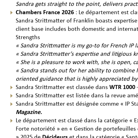
Sandra gets straight to the point, delivers pract
Chambers France 2026
: Le département est cla
Sandra Strittmatter of Franklin boasts expertis
client base includes both domestic and interna
Strengths
« Sandra Strittmatter is my go-to for French IP
« Sandra Strittmatter’s expertise and litigious
« She is a pleasure to work with, she is open, 
« Sandra stands out for her ability to combine l
oriented guidance that is highly appreciated by
Sandra Strittmatter est classée dans
WTR 1000
–
Sandra Strittmatter est listée dans la revue am
Sandra Strittmatter est désignée comme « IP St
Magazine.
Le département est classé dans la catégorie « E
Forte notoriété » en « Gestion de portefeuilles
» 2025 de
Décideurs
et dans la catégorie « San