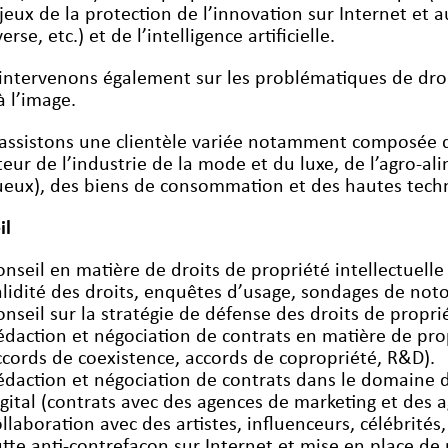
jeux de la protection de l’innovation sur Internet et 
rse, etc.) et de l’intelligence artificielle.
intervenons également sur les problématiques de droit
à l’image.
assistons une clientèle variée notamment composée d
teur de l’industrie de la mode et du luxe, de l’agro-ali
tueux), des biens de consommation et des hautes tech
il
onseil en matière de droits de propriété intellectuelle 
alidité des droits, enquêtes d’usage, sondages de notor
onseil sur la stratégie de défense des droits de proprié
édaction et négociation de contrats en matière de propr
ccords de coexistence, accords de copropriété, R&D).
édaction et négociation de contrats dans le domaine 
igital (contrats avec des agences de marketing et des
ollaboration avec des artistes, influenceurs, célébrités, 
utte anti-contrefaçon sur Internet et mise en place d