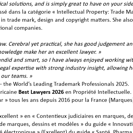
ical solutions, and is simply great to have on your side
ssé dans la catégorie « Intellectual Property: Trade M
e in trade mark, design and copyright matters. She al
tional companies.
 law. Cerebral yet practical, she has good judgement a
 knowledge make her an excellent lawyer. »
candid and smart, so I have always enjoyed working wi
egal expertise with strong industry insight, allowing h
 our teams. »
 the World’s Leading Trademark Professionals 2025.
éricaine
Best Lawyers 2026
en Propriété Intellectuelle.
ar » tous les ans depuis 2016 pour la France (Marques
xcellent » en « Contentieux judiciaires en marques, de
 de marques, dessins et modèles » du guide « Innovati
té électronique » (Excellent) du guide « Santé, Pharm