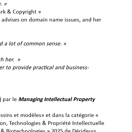
. »
ark & Copyright »
so advises on domain name issues, and her
nd a lot of common sense. »
th her. »
er to provide practical and business-
) par le
Managing Intellectual Property
ssins et modèles» et dans la catégorie «
on, Technologies & Propriété Intellectuelle
a & Biotechnologies » 2025 de Décideurs.