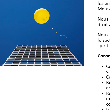
les en
Metave
Nous 
droit 
Nous 
le sec
spiri
Conse
C
v
C
R
a
R
d
c
L