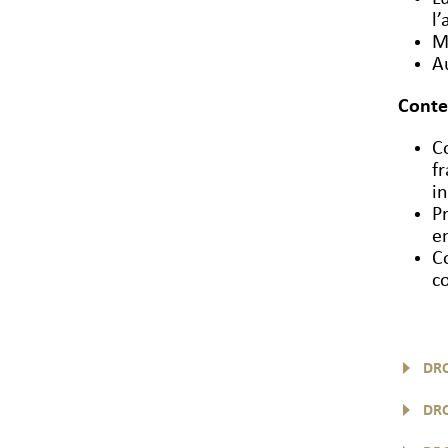
l
M
A
Conte
C
f
i
P
e
C
c
DRO
DRO