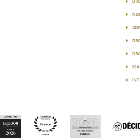
DRO
NOM
CON
DRO
DRO
MAR
INT