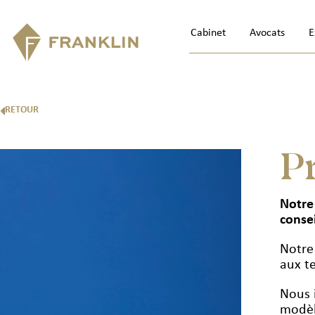
Cabinet
Avocats
E
RETOUR
Pr
Notre
conse
Notre 
aux t
Nous i
modèle