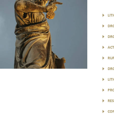
LIT
DRO
DR
AC
RUP
DRO
LIT
PRO
RES
CON