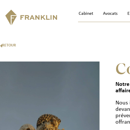
Cabinet
Avocats
E
RETOUR
C
Notre
affai
Nous i
devant
préve
offra