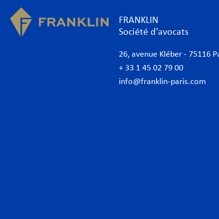
FRANKLIN
Société d’avocats
26, avenue Kléber - 75116 P
+ 33 1 45 02 79 00
info@franklin-paris.com
Cabinet d’avocats
Expe
Notre charte
Banq
Avocats
Conc
Avocats d’affaires Paris
Conf
International
Cont
Desk Afrique
Corp
Desk italien
Data
Desk allemand
Droi