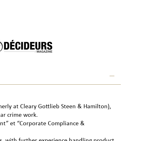
merly at Cleary Gottlieb Steen & Hamilton),
lar crime work.
lient” et “Corporate Compliance &
es, with further experience handling product