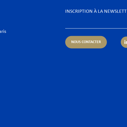
INSCRIPTION À LA NEWSLET
aris
NOUS CONTACTER
rtises
Secteurs
ue & Finance
Aéronautique
urrence & Distribution
Biens de consommation &
ormité
Énergie
entieux
Food & Beverage
orate – Fusions & Acquisitions
Fintechs
 & Cyber
Grands projets & Infrast
t public des affaires & Activités régulées
Hôtellerie & Loisirs