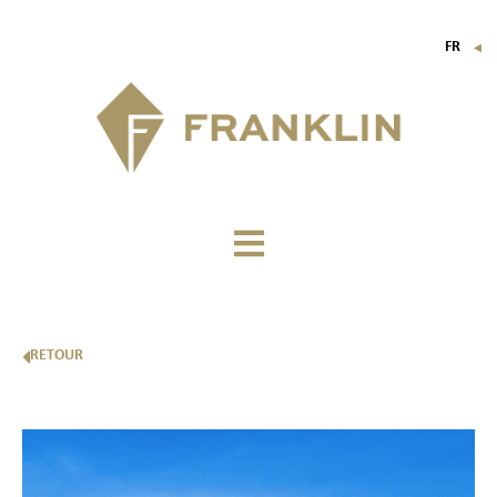
FR
▼
EN
IT
DE
RETOUR