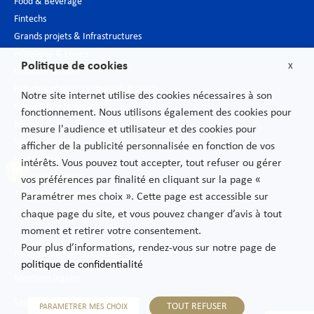
Food & Beverage
Fintechs
Grands projets & Infrastructures
Hôtellerie & Loisirs
Politique de cookies
X
Industrie du luxe
Industrie pharmaceutique & Biotech
Notre site internet utilise des cookies nécessaires à son
Nouvelles technologies
fonctionnement. Nous utilisons également des cookies pour
Médias
mesure l'audience et utilisateur et des cookies pour
Secteur bancaire
afficher de la publicité personnalisée en fonction de vos
Secteur public
intérêts. Vous pouvez tout accepter, tout refuser ou gérer
Services financiers
vos préférences par finalité en cliquant sur la page «
Télécommunications
Paramétrer mes choix ». Cette page est accessible sur
Transport
chaque page du site, et vous pouvez changer d’avis à tout
moment et retirer votre consentement.
Pour plus d’informations, rendez-vous sur notre page de
Politique de confidentialité
politique de confidentialité
Mentions légales
Sitemap
TOUT REFUSER
PARAMETRER MES CHOIX