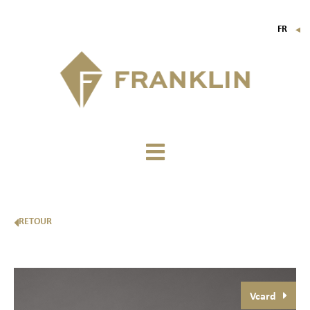
FR
▼
EN
IT
DE
RETOUR
Vcard