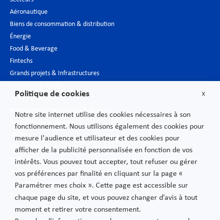
Aéronautique
Biens de consommation & distribution
Énergie
Food & Beverage
Fintechs
Grands projets & Infrastructures
Hôtellerie & Loisirs
Politique de cookies
X
Industrie du luxe
Industrie pharmaceutique & Biotech
Notre site internet utilise des cookies nécessaires à son
Nouvelles technologies
fonctionnement. Nous utilisons également des cookies pour
Médias
mesure l'audience et utilisateur et des cookies pour
Secteur bancaire
afficher de la publicité personnalisée en fonction de vos
Secteur public
intérêts. Vous pouvez tout accepter, tout refuser ou gérer
Services financiers
vos préférences par finalité en cliquant sur la page «
Télécommunications
Paramétrer mes choix ». Cette page est accessible sur
Transport
chaque page du site, et vous pouvez changer d’avis à tout
moment et retirer votre consentement.