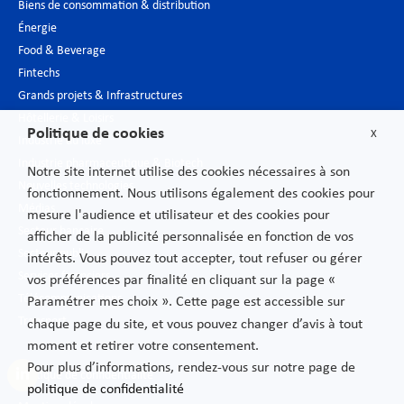
Biens de consommation & distribution
Énergie
Food & Beverage
Fintechs
Grands projets & Infrastructures
Hôtellerie & Loisirs
Politique de cookies
X
Industrie du luxe
Industrie pharmaceutique & Biotech
Notre site internet utilise des cookies nécessaires à son
Nouvelles technologies
fonctionnement. Nous utilisons également des cookies pour
Médias
mesure l'audience et utilisateur et des cookies pour
Secteur bancaire
afficher de la publicité personnalisée en fonction de vos
Secteur public
intérêts. Vous pouvez tout accepter, tout refuser ou gérer
Services financiers
vos préférences par finalité en cliquant sur la page «
Télécommunications
Paramétrer mes choix ». Cette page est accessible sur
Transport
chaque page du site, et vous pouvez changer d’avis à tout
moment et retirer votre consentement.
Pour plus d’informations, rendez-vous sur notre page de
Politique de confidentialité
politique de confidentialité