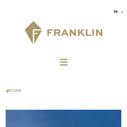
FR
▼
EN
IT
DE
RETOUR