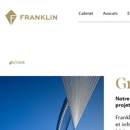
Cabinet
Avocats
E
RETOUR
G
Notre
projet
Frank
et in