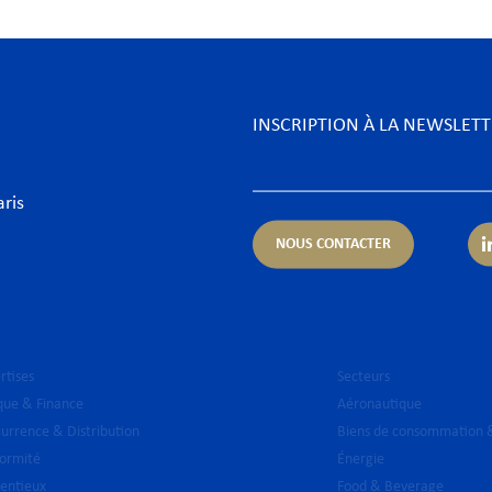
INSCRIPTION À LA NEWSLET
aris
NOUS CONTACTER
rtises
Secteurs
ue & Finance
Aéronautique
urrence & Distribution
Biens de consommation &
ormité
Énergie
entieux
Food & Beverage