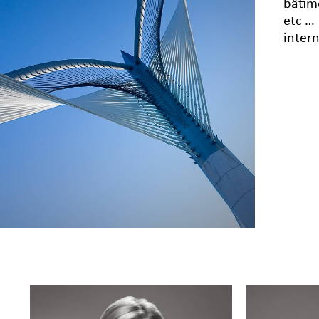
bâtim
etc …
intern