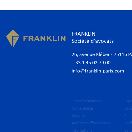
FRANKLIN
Société d’avocats
26, avenue Kléber - 75116 P
+ 33 1 45 02 79 00
info@franklin-paris.com
Cabinet d’avocats
Expe
Notre charte
Banq
Avocats
Conc
Avocats d’affaires Paris
Conf
International
Cont