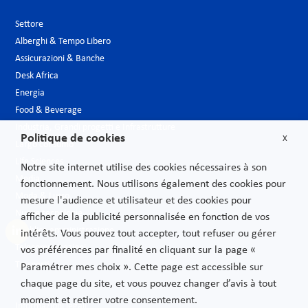
Settore
Alberghi & Tempo Libero
Assicurazioni & Banche
Desk Africa
Energia
Food & Beverage
Industria, Grandi progetti e Infrastrutture
Politique de cookies
X
Largo consumo
Life Sciences
Notre site internet utilise des cookies nécessaires à son
Media
fonctionnement. Nous utilisons également des cookies pour
Moda & Lusso
mesure l'audience et utilisateur et des cookies pour
Nuove tecnologie
afficher de la publicité personnalisée en fonction de vos
Pubblica amministrazione
intérêts. Vous pouvez tout accepter, tout refuser ou gérer
Telecomunicazioni
vos préférences par finalité en cliquant sur la page «
Trasporti
Paramétrer mes choix ». Cette page est accessible sur
chaque page du site, et vous pouvez changer d’avis à tout
moment et retirer votre consentement.
Informazioni legali