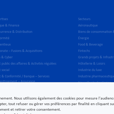
rtises
Secteurs
ue & Finance
Aéronautique
urrence & Distribution
Biens de consommation &
ormité
Énergie
entieux
Food & Beverage
orate – Fusions & Acquisitions
Fintechs
 & Cyber
Grands projets & Infrast
t public des affaires & Activités régulées
Hôtellerie & Loisirs
t social
Industrie du luxe
t & Conformité / Banque – Services
Industrie pharmaceutiqu
vestissement – Assurance
Nouvelles technologies
ironnement
Médias
l
Secteur bancaire
nnement. Nous utilisons également des cookies pour mesure l'audience e
t immobilier
Secteur public
pter, tout refuser ou gérer vos préférences par finalité en cliquant 
ate Equity
Services financiers
moment et retirer votre consentement.
riété intellectuelle