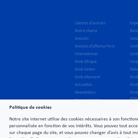
Cabinet d’avocats
Expe
Notre charte
Banq
Avocats
Conc
Avocats d’affaires Paris
Conf
International
Cont
Desk Afrique
Corp
Desk italien
Data
Desk allemand
Droi
Actualités
Droi
Newsletters
Droi
d’in
Nous contacter
Env
Politique de cookies
Nous rejoindre
Fisca
Notre site internet utilise des cookies nécessaires à son fonctio
Droi
personnalisée en fonction de vos intérêts. Vous pouvez tout acce
Priv
sur chaque page du site, et vous pouvez changer d’avis à tout 
Prop