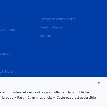
Politique de confidentialité
Mentions légales
 distribution
Sitemap
ructures
e & Biotech
X
t utilisateur et des cookies pour afficher de la publicité
sur la page « Paramétrer mes choix ». Cette page est accessible