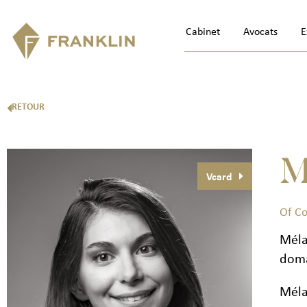
Cabinet
Avocats
E
RETOUR
M
Vcard
Of C
Méla
doma
Méla