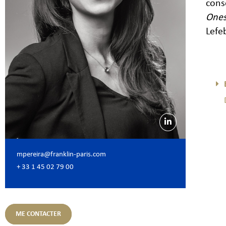
cons
Ones
Lefe
mpereira@franklin-paris.com
+ 33 1 45 02 79 00
ME CONTACTER