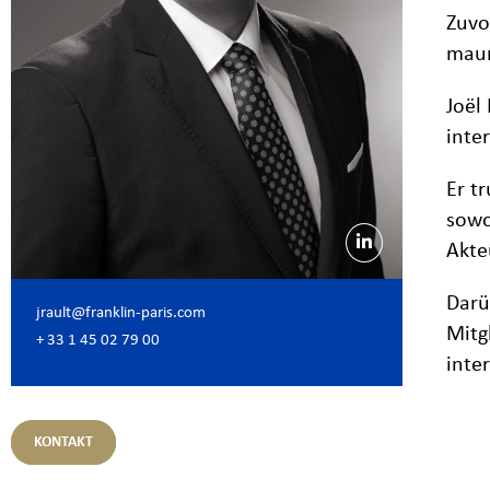
Zuvo
maur
Joël
inte
Er t
sowo
Akte
Darü
jrault@franklin-paris.com
Mitg
+ 33 1 45 02 79 00
inte
KONTAKT