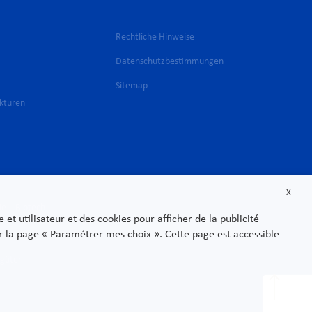
Rechtliche Hinweise
Datenschutzbestimmungen
Sitemap
ukturen
X
ie – Biotech
t utilisateur et des cookies pour afficher de la publicité
sur la page « Paramétrer mes choix ». Cette page est accessible
sgüter