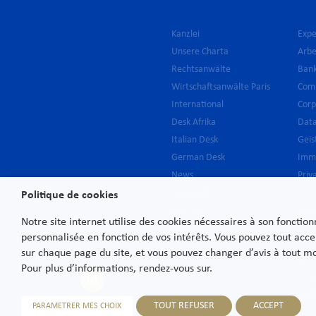
Kanzlei
Expe
Unsere Charta
Arbe
Rechtsanwälte
Bank
Wirtschaftsanwälte Paris
Com
International
Cor
Desk Afrika
Data
Italian Desk
Geis
German Desk
Immo
News
Priv
Newsletter
Proz
Politique de cookies
Karriere
Rest
Notre site internet utilise des cookies nécessaires à son fonctio
– Di
Kontakt
personnalisée en fonction de vos intérêts. Vous pouvez tout acce
Schi
sur chaque page du site, et vous pouvez changer d’avis à tout 
Steu
Pour plus d’informations, rendez-vous sur.
Umw
Wett
TOUT REFUSER
ACCEPT
PARAMETRER MES CHOIX