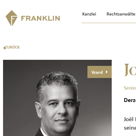
Kanzlei
Rechtsanwälte
ZURÜCK
J
Vcard
Senio
Derz
Joël
sein