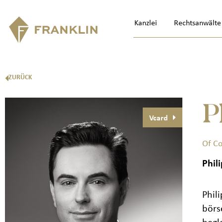
Kanzlei
Rechtsanwälte
ZURÜCK
P
Vcard
Of C
Phil
Phil
börs