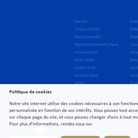
Kanzlei
Expe
Unsere Charta
Arbe
Rechtsanwälte
Bank
Wirtschaftsanwälte Paris
Com
International
Cor
Desk Afrika
Data
Italian Desk
Geis
German Desk
Immo
News
Priv
Newsletter
Proz
Politique de cookies
Karriere
Rest
Notre site internet utilise des cookies nécessaires à son fonctio
– Di
Kontakt
personnalisée en fonction de vos intérêts. Vous pouvez tout acce
Schi
sur chaque page du site, et vous pouvez changer d’avis à tout 
Steu
Pour plus d’informations, rendez-vous sur.
Umw
Wett