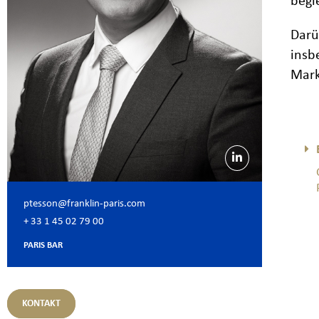
begl
Darü
insb
Mark
ptesson@franklin-paris.com
+ 33 1 45 02 79 00
PARIS BAR
KONTAKT