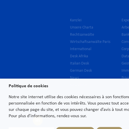
Kanzlei
Expe
Unsere Charta
Arbe
Rechtsanwälte
Bank
Wirtschaftsanwälte Paris
Com
International
Cor
Desk Afrika
Data
Italian Desk
Geis
German Desk
Immo
News
Priv
Newsletter
Proz
Politique de cookies
Karriere
Rest
Notre site internet utilise des cookies nécessaires à son fonctio
– Di
Kontakt
personnalisée en fonction de vos intérêts. Vous pouvez tout acce
Schi
sur chaque page du site, et vous pouvez changer d’avis à tout 
Steu
Pour plus d’informations, rendez-vous sur.
Umw
Wett