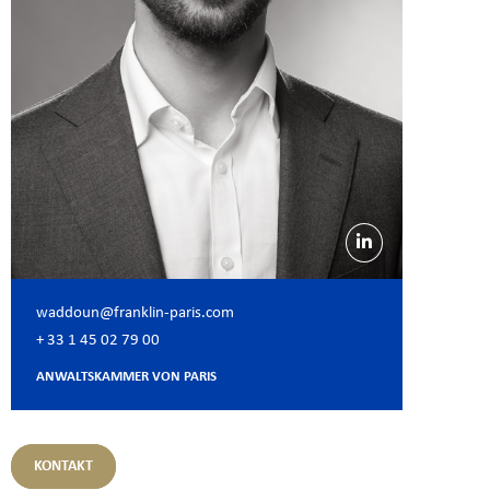
waddoun@franklin-paris.com
+ 33 1 45 02 79 00
ANWALTSKAMMER VON PARIS
KONTAKT