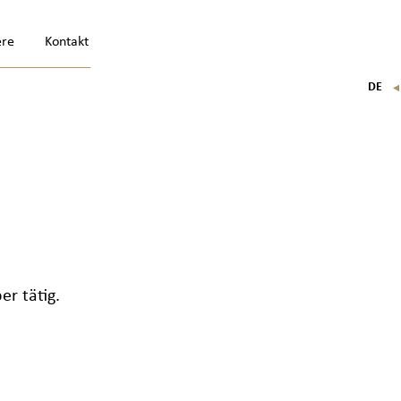
ere
Kontakt
DE
FR
EN
IT
r tätig.