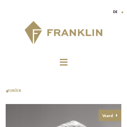
DE
▼
FR
EN
IT
ZURÜCK
Vcard