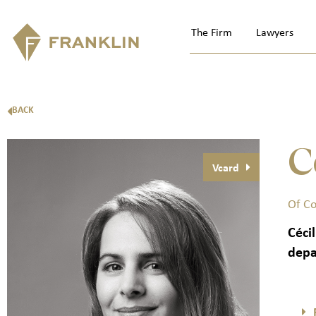
The Firm
Lawyers
BACK
C
Vcard
Of C
Céci
depa