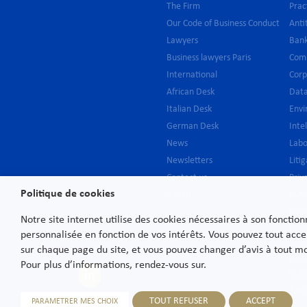
The Firm
Prac
Our Code of Business Conduct
Anti
Lawyers
Bank
Business lawyers Paris
Com
International
Cor
African Desk
Data
Italian Desk
Env
German Desk
Inte
News
Lab
Newsletters
Liti
Contact us
Priv
Politique de cookies
Join us
Publ
Real
Notre site internet utilise des cookies nécessaires à son fonctio
Regu
personnalisée en fonction de vos intérêts. Vous pouvez tout acce
Serv
sur chaque page du site, et vous pouvez changer d’avis à tout 
Rest
Pour plus d’informations, rendez-vous sur.
M&
Tax
TOUT REFUSER
ACCEPT
PARAMETRER MES CHOIX