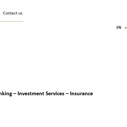
Contact us
EN
FR
IT
DE
nking – Investment Services – Insurance