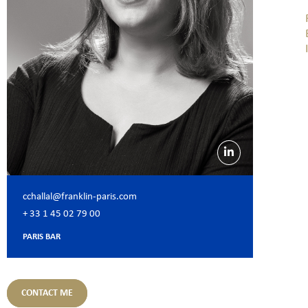
cchallal@franklin-paris.com
+ 33 1 45 02 79 00
PARIS BAR
CONTACT ME