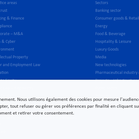
tice areas
Sectors
trust
Banking sector
ing & Finance
Consumer goods & Retai
pliance
Energy
porate – M&A
Food & Beverage
 & Cyber
Hospitality & Leisure
ironment
Luxury Goods
llectual Property
Media
or and Employment Law
New technologies
gation
Pharmaceutical industry
ate Equity
Projects – Infrastructure
ic Law – Regulatory
Public Sector
 Estate
Telecoms
nnement. Nous utilisons également des cookies pour mesure l'audience e
latory & Compliance / Banking – Investment
Transport
pter, tout refuser ou gérer vos préférences par finalité en cliquant 
ices – Insurance
moment et retirer votre consentement.
ructuring – Corporate Recovery – Distressed
A
 Law