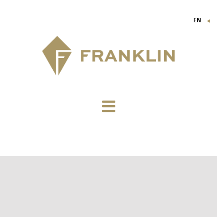
EN
▼
FR
IT
DE