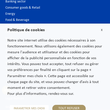
Banking sector
Consumer goods & Retail
Energy
Food & Beverage
Hospitality & Leisure
Politique de cookies
X
Luxury Goods
Media
Notre site internet utilise des cookies nécessaires à son
New technologies
fonctionnement. Nous utilisons également des cookies pour
Pharmaceutical industry & Biotech
mesure l'audience et utilisateur et des cookies pour
Projects – Infrastructures
afficher de la publicité personnalisée en fonction de vos
Public Sector
intérêts. Vous pouvez tout accepter, tout refuser ou gérer
Telecoms
vos préférences par finalité en cliquant sur la page «
Transport
Paramétrer mes choix ». Cette page est accessible sur
chaque page du site, et vous pouvez changer d’avis à tout
moment et retirer votre consentement.
Privacy Policy
Pour plus d’informations, rendez-vous sur.
Legal Notices
Sitemap
TOUT REFUSER
PARAMETRER MES CHOIX