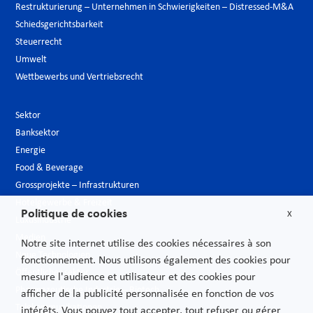
Restrukturierung – Unternehmen in Schwierigkeiten – Distressed-M&A
Schiedsgerichtsbarkeit
Steuerrecht
Umwelt
Wettbewerbs und Vertriebsrecht
Sektor
Banksektor
Energie
Food & Beverage
Grossprojekte – Infrastrukturen
Hotelgewerbe & Freizeit
Politique de cookies
X
Luxusindustrie
Medien
Notre site internet utilise des cookies nécessaires à son
Neue Technologien
fonctionnement. Nous utilisons également des cookies pour
Öffentlicher sektor
mesure l'audience et utilisateur et des cookies pour
Pharmazeutische Industrie – Biotech
afficher de la publicité personnalisée en fonction de vos
Telekommunikationen
intérêts. Vous pouvez tout accepter, tout refuser ou gérer