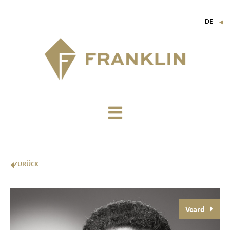
DE
▼
FR
EN
IT
ZURÜCK
Vcard