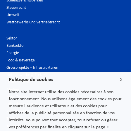
Schiedsgerichtsbarkeit
Steuerrecht
Umwelt
Wettbewerbs und Vertriebsrecht
Sektor
Banksektor
Energie
Food & Beverage
Grossprojekte – Infrastrukturen
Hotelgewerbe & Freizeit
Politique de cookies
X
Luxusindustrie
Medien
Notre site internet utilise des cookies nécessaires à son
Neue Technologien
fonctionnement. Nous utilisons également des cookies pour
Öffentlicher sektor
mesure l'audience et utilisateur et des cookies pour
Pharmazeutische Industrie – Biotech
afficher de la publicité personnalisée en fonction de vos
Telekommunikationen
intérêts. Vous pouvez tout accepter, tout refuser ou gérer
Transport
vos préférences par finalité en cliquant sur la page «