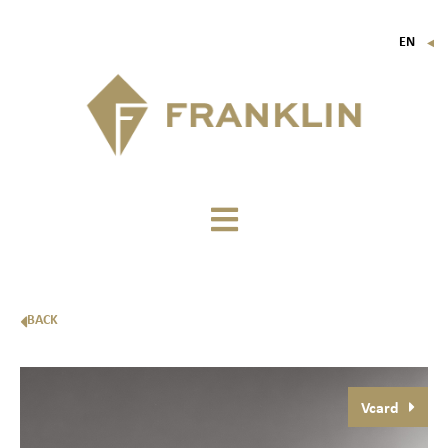
EN
▼
FR
IT
DE
BACK
Vcard