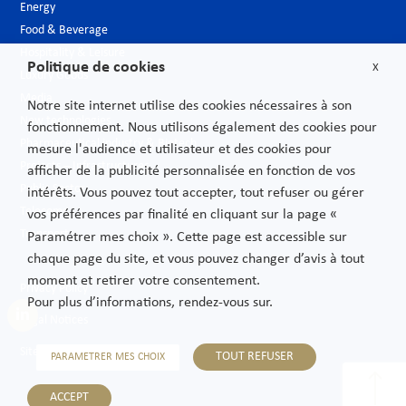
Energy
Food & Beverage
Hospitality & Leisure
Politique de cookies
X
Luxury Goods
Media
Notre site internet utilise des cookies nécessaires à son
New technologies
fonctionnement. Nous utilisons également des cookies pour
Pharmaceutical industry & Biotech
mesure l'audience et utilisateur et des cookies pour
Projects – Infrastructures
afficher de la publicité personnalisée en fonction de vos
Public Sector
intérêts. Vous pouvez tout accepter, tout refuser ou gérer
Telecoms
vos préférences par finalité en cliquant sur la page «
Transport
Paramétrer mes choix ». Cette page est accessible sur
chaque page du site, et vous pouvez changer d’avis à tout
moment et retirer votre consentement.
Privacy Policy
Pour plus d’informations, rendez-vous sur.
Legal Notices
Sitemap
TOUT REFUSER
PARAMETRER MES CHOIX
ACCEPT