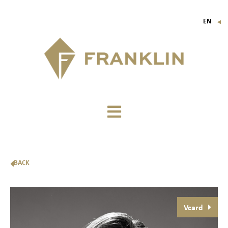
EN
▼
FR
IT
DE
BACK
Vcard