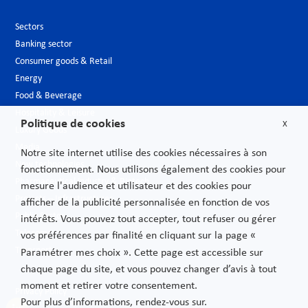
Sectors
Banking sector
Consumer goods & Retail
Energy
Food & Beverage
Hospitality & Leisure
Politique de cookies
X
Luxury Goods
Media
Notre site internet utilise des cookies nécessaires à son
New technologies
fonctionnement. Nous utilisons également des cookies pour
Pharmaceutical industry & Biotech
mesure l'audience et utilisateur et des cookies pour
Projects – Infrastructures
afficher de la publicité personnalisée en fonction de vos
Public Sector
intérêts. Vous pouvez tout accepter, tout refuser ou gérer
Telecoms
vos préférences par finalité en cliquant sur la page «
Transport
Paramétrer mes choix ». Cette page est accessible sur
chaque page du site, et vous pouvez changer d’avis à tout
moment et retirer votre consentement.
Privacy Policy
Pour plus d’informations, rendez-vous sur.