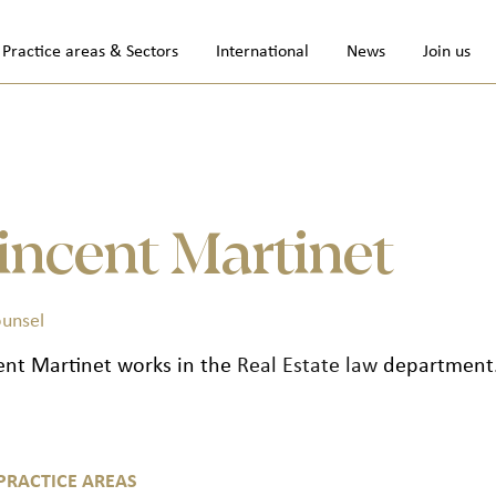
Practice areas & Sectors
International
News
Join us
incent Martinet
ounsel
ent Martinet works in the
Real Estate law
department
PRACTICE AREAS