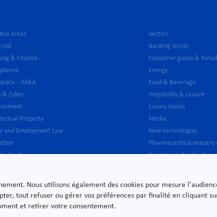
tice areas
Sectors
trust
Banking sector
ing & Finance
Consumer goods & Retai
pliance
Energy
porate – M&A
Food & Beverage
 & Cyber
Hospitality & Leisure
ironment
Luxury Goods
llectual Property
Media
or and Employment Law
New technologies
gation
Pharmaceutical industry
ate Equity
Projects – Infrastructure
ic Law – Regulatory
Public Sector
 Estate
Telecoms
nnement. Nous utilisons également des cookies pour mesure l'audience e
latory & Compliance / Banking – Investment
Transport
pter, tout refuser ou gérer vos préférences par finalité en cliquant 
ices – Insurance
moment et retirer votre consentement.
ructuring – Corporate Recovery – Distressed