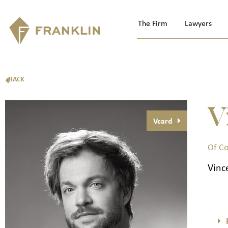
The Firm
Lawyers
BACK
V
Vcard
Of C
Vinc