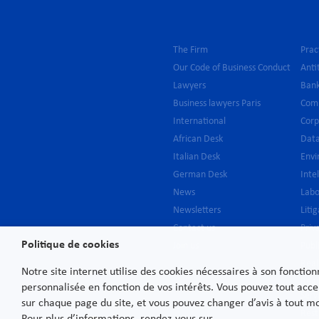
The Firm
Prac
Our Code of Business Conduct
Anti
Lawyers
Bank
Business lawyers Paris
Com
International
Cor
African Desk
Data
Italian Desk
Env
German Desk
Inte
News
Lab
Newsletters
Liti
Contact us
Priv
Politique de cookies
Join us
Publ
Real
Notre site internet utilise des cookies nécessaires à son fonctio
Regu
personnalisée en fonction de vos intérêts. Vous pouvez tout acce
Serv
sur chaque page du site, et vous pouvez changer d’avis à tout 
Rest
Pour plus d’informations, rendez-vous sur.