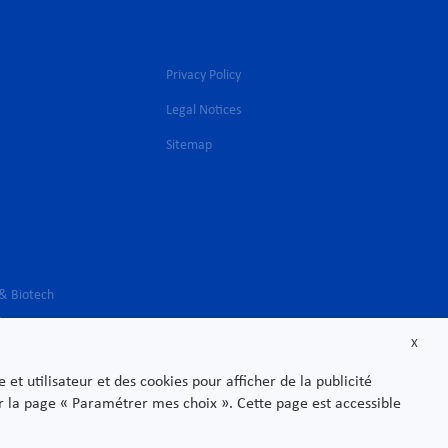
Privacy Policy
Legal Notices
l
Sitemap
 & Biotech
s
X
t utilisateur et des cookies pour afficher de la publicité
sur la page « Paramétrer mes choix ». Cette page est accessible