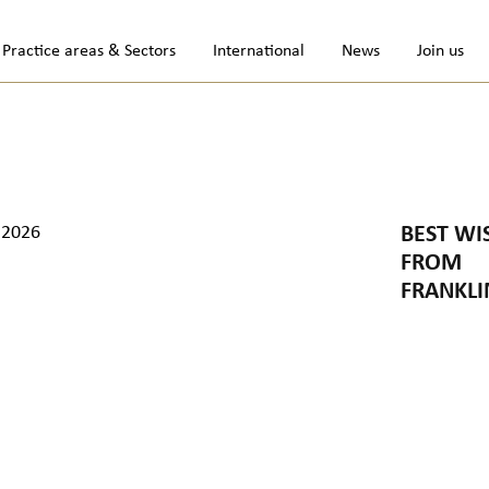
Practice areas & Sectors
International
News
Join us
.2026
BEST WI
FROM
FRANKLI