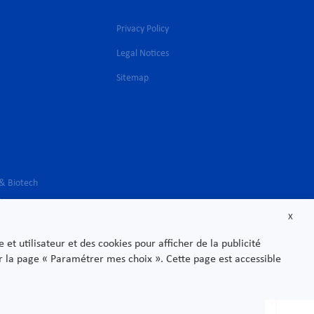
Privacy Policy
Legal Notices
l
Sitemap
 & Biotech
s
X
t utilisateur et des cookies pour afficher de la publicité
sur la page « Paramétrer mes choix ». Cette page est accessible