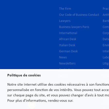
The Firm
Prac
Our Code of Business Conduct
Anti
Lawyers
Bank
Business lawyers Paris
Com
International
Cor
African Desk
Data
Italian Desk
Env
German Desk
Inte
News
Lab
Newsletters
Liti
Contact us
Priv
Politique de cookies
Join us
Publ
Real
Notre site internet utilise des cookies nécessaires à son fonctio
Regu
personnalisée en fonction de vos intérêts. Vous pouvez tout acce
Serv
sur chaque page du site, et vous pouvez changer d’avis à tout 
Rest
Pour plus d’informations, rendez-vous sur.
M&