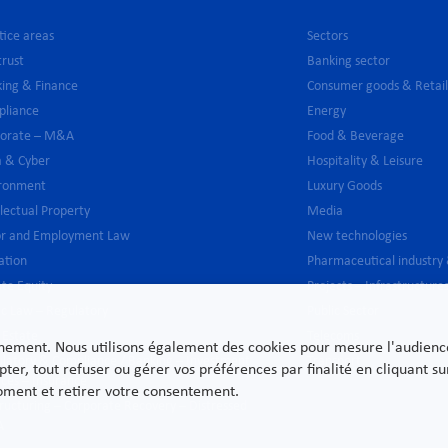
tice areas
Sectors
trust
Banking sector
ing & Finance
Consumer goods & Retai
pliance
Energy
porate – M&A
Food & Beverage
 & Cyber
Hospitality & Leisure
ironment
Luxury Goods
llectual Property
Media
or and Employment Law
New technologies
gation
Pharmaceutical industry
ate Equity
Projects – Infrastructure
ic Law – Regulatory
Public Sector
 Estate
Telecoms
nnement. Nous utilisons également des cookies pour mesure l'audience e
latory & Compliance / Banking – Investment
Transport
pter, tout refuser ou gérer vos préférences par finalité en cliquant 
ices – Insurance
moment et retirer votre consentement.
ructuring – Corporate Recovery – Distressed
A