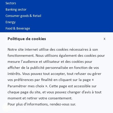
Sectors
Banking sector
Consumer goods & Retail
Energy
Food & Beverage
Hospitality & Leisure
Politique de cookies
X
Luxury Goods
Media
Notre site internet utilise des cookies nécessaires à son
New technologies
fonctionnement. Nous utilisons également des cookies pour
Pharmaceutical industry & Biotech
mesure l'audience et utilisateur et des cookies pour
Projects – Infrastructures
afficher de la publicité personnalisée en fonction de vos
Public Sector
intérêts. Vous pouvez tout accepter, tout refuser ou gérer
Telecoms
vos préférences par finalité en cliquant sur la page «
Transport
Paramétrer mes choix ». Cette page est accessible sur
chaque page du site, et vous pouvez changer d’avis à tout
moment et retirer votre consentement.
Privacy Policy
Pour plus d’informations, rendez-vous sur.
Legal Notices