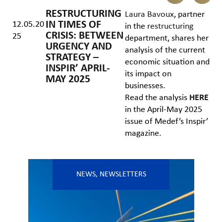
RESTRUCTURING
Laura Bavoux
, partner
IN TIMES OF
12.05.20
in the
restructuring
CRISIS: BETWEEN
25
department, shares her
URGENCY AND
analysis of the current
STRATEGY –
economic situation and
INSPIR’ APRIL-
its impact on
MAY 2025
businesses.
Read the analysis
HERE
in the April-May 2025
issue of Medef’s Inspir’
magazine.
NEWS
,
NEWSLETTERS