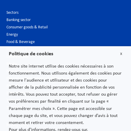
Sectors
Banking sector
Consumer goods & Retail
Energy
Food & Beverage
Hospitality & Leisure
Politique de cookies
X
Luxury Goods
Media
Notre site internet utilise des cookies nécessaires à son
New technologies
fonctionnement. Nous utilisons également des cookies pour
Pharmaceutical industry & Biotech
mesure l'audience et utilisateur et des cookies pour
Projects – Infrastructures
afficher de la publicité personnalisée en fonction de vos
Public Sector
intérêts. Vous pouvez tout accepter, tout refuser ou gérer
Telecoms
vos préférences par finalité en cliquant sur la page «
Transport
Paramétrer mes choix ». Cette page est accessible sur
chaque page du site, et vous pouvez changer d’avis à tout
moment et retirer votre consentement.
Privacy Policy
Pour plus d’informations, rendez-vous sur.