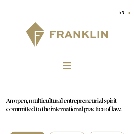
EN
▼
FR
IT
DE
An open, multicultural entrepreneurial spirit
committed to the international practice of law.