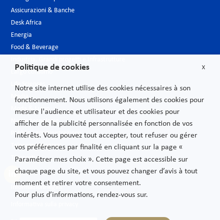
Assicurazioni & Banche
Desk Africa
Energia
Food & Beverage
Industria, Grandi progetti e Infrastrutture
Politique de cookies
X
Largo consumo
Life Sciences
Notre site internet utilise des cookies nécessaires à son
Media
fonctionnement. Nous utilisons également des cookies pour
Moda & Lusso
mesure l'audience et utilisateur et des cookies pour
Nuove tecnologie
afficher de la publicité personnalisée en fonction de vos
Pubblica amministrazione
intérêts. Vous pouvez tout accepter, tout refuser ou gérer
Telecomunicazioni
vos préférences par finalité en cliquant sur la page «
Trasporti
Paramétrer mes choix ». Cette page est accessible sur
chaque page du site, et vous pouvez changer d’avis à tout
moment et retirer votre consentement.
Informazioni legali
Pour plus d’informations, rendez-vous sur.
Informativa sulla privacy