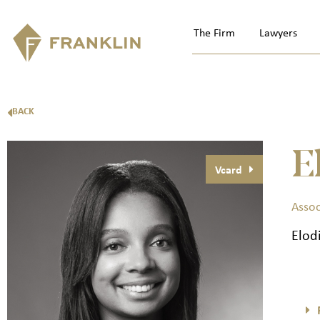
The Firm
Lawyers
BACK
E
Vcard
Assoc
Elod