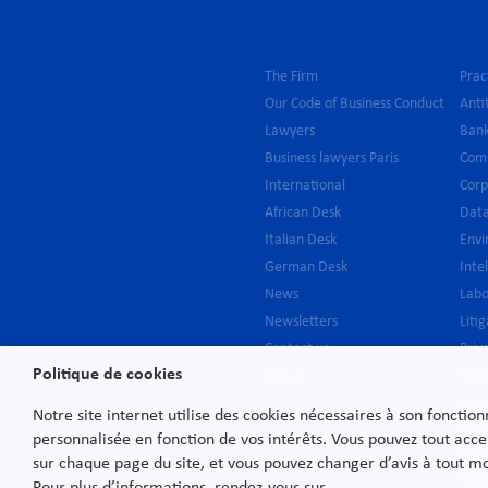
The Firm
Prac
Our Code of Business Conduct
Anti
Lawyers
Bank
Business lawyers Paris
Com
International
Cor
African Desk
Data
Italian Desk
Env
German Desk
Inte
News
Lab
Newsletters
Liti
Contact us
Priv
Politique de cookies
Join us
Publ
Real
Notre site internet utilise des cookies nécessaires à son fonctio
Regu
personnalisée en fonction de vos intérêts. Vous pouvez tout acce
Serv
sur chaque page du site, et vous pouvez changer d’avis à tout 
Rest
Pour plus d’informations, rendez-vous sur.