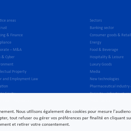
tice areas
Sectors
trust
Banking sector
ing & Finance
Consumer goods & Retai
pliance
Energy
porate – M&A
Food & Beverage
 & Cyber
Hospitality & Leisure
ironment
Luxury Goods
llectual Property
Media
or and Employment Law
New technologies
gation
Pharmaceutical industry
ate Equity
Projects – Infrastructure
ic Law – Regulatory
Public Sector
 Estate
Telecoms
nnement. Nous utilisons également des cookies pour mesure l'audience e
latory & Compliance / Banking – Investment
Transport
pter, tout refuser ou gérer vos préférences par finalité en cliquant 
ices – Insurance
moment et retirer votre consentement.
ructuring – Corporate Recovery – Distressed