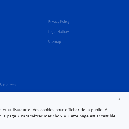
Privacy Policy
Legal Notices
l
Sitemap
 & Biotech
s
X
t utilisateur et des cookies pour afficher de la publicité
sur la page « Paramétrer mes choix ». Cette page est accessible