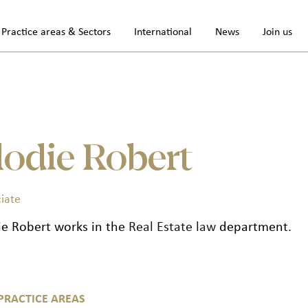
Practice areas & Sectors
International
News
Join us
lodie Robert
iate
ie Robert works in the
Real Estate law
department.
PRACTICE AREAS