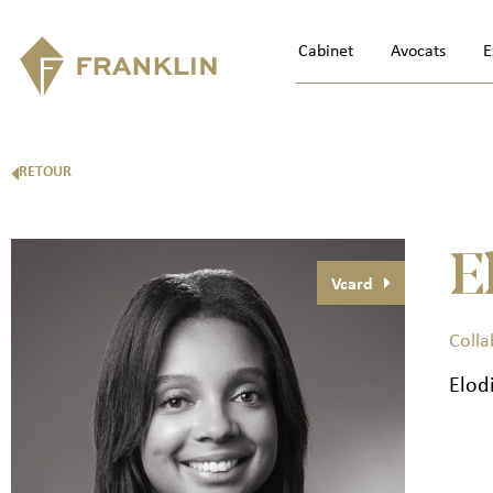
Cabinet
Avocats
E
RETOUR
E
Vcard
Colla
Elod