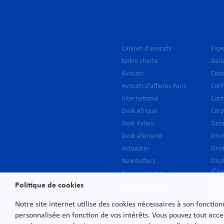
Cabinet d’avocats
Expe
Notre charte
Banq
Avocats
Conc
Avocats d’affaires Paris
Conf
International
Cont
Desk Afrique
Corp
Desk italien
Data
Desk allemand
Droi
Actualités
Droi
Newsletters
Droi
d’in
Nous contacter
Env
Politique de cookies
Nous rejoindre
Fisca
Notre site internet utilise des cookies nécessaires à son fonctio
Droi
personnalisée en fonction de vos intérêts. Vous pouvez tout acce
Priv