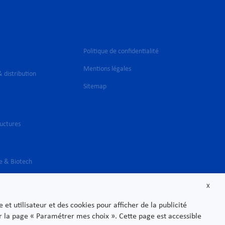
Politique de confidentialité
Mentions légales
 distribution
Sitemap
ructures
e & Biotech
X
t utilisateur et des cookies pour afficher de la publicité
sur la page « Paramétrer mes choix ». Cette page est accessible