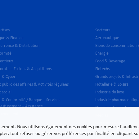
rtises
Secteurs
ue & Finance
Aéronautique
urrence & Distribution
Biens de consommation &
ormité
Énergie
entieux
Food & Beverage
orate – Fusions & Acquisitions
Fintechs
 & Cyber
Grands projets & Infrast
t public des affaires & Activités régulées
Hôtellerie & Loisirs
t social
Industrie du luxe
t & Conformité / Banque – Services
Industrie pharmaceutiqu
vestissement – Assurance
Nouvelles technologies
ironnement
Médias
l
Secteur bancaire
nnement. Nous utilisons également des cookies pour mesure l'audience e
t immobilier
Secteur public
pter, tout refuser ou gérer vos préférences par finalité en cliquant 
ate Equity
Services financiers