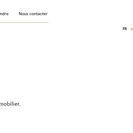
indre
Nous contacter
FR
EN
IT
DE
mobilier
.