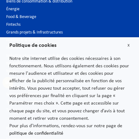
Biens de consommation & distribution
Énergie
Food & Beverage
Fintechs
Grands projets & Infrastructures
Hôtellerie & Loisirs
Politique de cookies
X
Industrie du luxe
Industrie pharmaceutique & Biotech
Notre site internet utilise des cookies nécessaires à son
Nouvelles technologies
fonctionnement. Nous utilisons également des cookies pour
Médias
mesure l'audience et utilisateur et des cookies pour
Secteur bancaire
afficher de la publicité personnalisée en fonction de vos
Secteur public
intérêts. Vous pouvez tout accepter, tout refuser ou gérer
Services financiers
vos préférences par finalité en cliquant sur la page «
Télécommunications
Paramétrer mes choix ». Cette page est accessible sur
Transport
chaque page du site, et vous pouvez changer d’avis à tout
moment et retirer votre consentement.
Pour plus d’informations, rendez-vous sur notre page de
Politique de confidentialité
politique de confidentialité