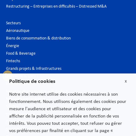
Restructuring – Entreprises en difficultés – Distressed M&A
Secteurs
Aéronautique
Biens de consommation & distribution
Énergie
Food & Beverage
Fintechs
Grands projets & Infrastructures
Hôtellerie & Loisirs
Politique de cookies
X
Industrie du luxe
Industrie pharmaceutique & Biotech
Notre site internet utilise des cookies nécessaires à son
Nouvelles technologies
fonctionnement. Nous utilisons également des cookies pour
Médias
mesure l'audience et utilisateur et des cookies pour
Secteur bancaire
afficher de la publicité personnalisée en fonction de vos
Secteur public
intérêts. Vous pouvez tout accepter, tout refuser ou gérer
Services financiers
vos préférences par finalité en cliquant sur la page «