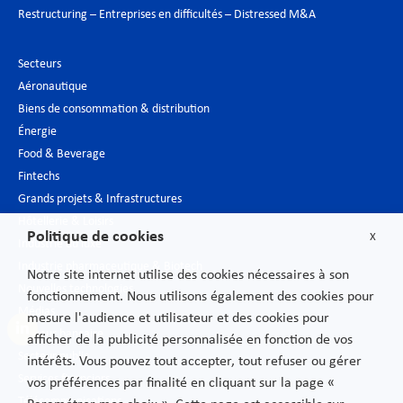
Restructuring – Entreprises en difficultés – Distressed M&A
Secteurs
Aéronautique
Biens de consommation & distribution
Énergie
Food & Beverage
Fintechs
Grands projets & Infrastructures
Hôtellerie & Loisirs
Politique de cookies
X
Industrie du luxe
Industrie pharmaceutique & Biotech
Notre site internet utilise des cookies nécessaires à son
Nouvelles technologies
fonctionnement. Nous utilisons également des cookies pour
Médias
mesure l'audience et utilisateur et des cookies pour
Secteur bancaire
afficher de la publicité personnalisée en fonction de vos
Secteur public
intérêts. Vous pouvez tout accepter, tout refuser ou gérer
Services financiers
vos préférences par finalité en cliquant sur la page «
Télécommunications