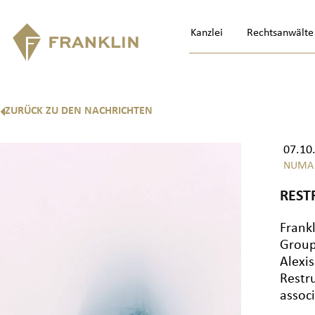
Kanzlei
Rechtsanwälte
ZURÜCK ZU DEN NACHRICHTEN
07.10
NUMA
REST
Frank
Group
Alexi
Restr
associ
Video