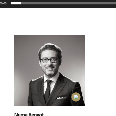
00:00
Numa Rengot