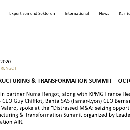
Expertisen und Sektoren
International
News
Karri
.2020
 RENGOT
RUCTURING & TRANSFORMATION SUMMIT – OCTO
lin partner
Numa Rengot
, along with KPMG France Hea
 CEO Guy Chifflot, Benta SAS (Famar-Lyon) CEO Bernar
s Valero, spoke at the “Distressed M&A: seizing opport
ucturing & Transformation Summit organized by Leade
ation AIR.
-