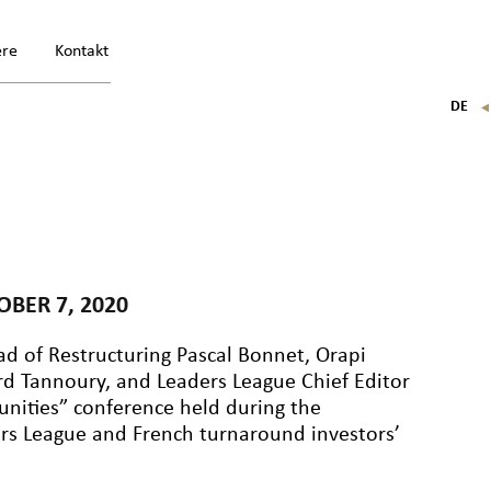
ere
Kontakt
DE
FR
EN
IT
BER 7, 2020
d of Restructuring Pascal Bonnet, Orapi
d Tannoury, and Leaders League Chief Editor
unities” conference held during the
rs League and French turnaround investors’