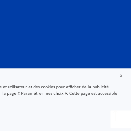
Rechtliche Hinweise
Datenschutzbestimmungen
Sitemap
ukturen
X
ie – Biotech
t utilisateur et des cookies pour afficher de la publicité
sur la page « Paramétrer mes choix ». Cette page est accessible
sgüter