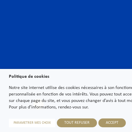
Kanzlei
Expe
Unsere Charta
Arbe
Rechtsanwälte
Bank
Wirtschaftsanwälte Paris
Com
International
Cor
Desk Afrika
Data
Italian Desk
Geis
German Desk
Immo
News
Priv
Newsletter
Proz
Politique de cookies
Karriere
Rest
Notre site internet utilise des cookies nécessaires à son fonctio
– Di
Kontakt
personnalisée en fonction de vos intérêts. Vous pouvez tout acce
Schi
sur chaque page du site, et vous pouvez changer d’avis à tout 
Steu
Pour plus d’informations, rendez-vous sur.
Umw
Wett
TOUT REFUSER
ACCEPT
PARAMETRER MES CHOIX