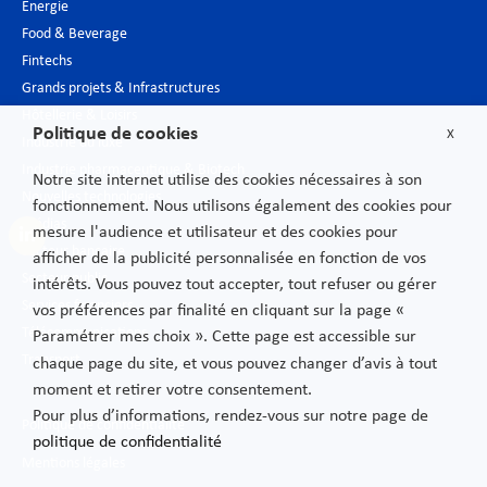
Énergie
Food & Beverage
Fintechs
Grands projets & Infrastructures
Hôtellerie & Loisirs
Politique de cookies
X
Industrie du luxe
Industrie pharmaceutique & Biotech
Notre site internet utilise des cookies nécessaires à son
Nouvelles technologies
fonctionnement. Nous utilisons également des cookies pour
Médias
mesure l'audience et utilisateur et des cookies pour
Secteur bancaire
afficher de la publicité personnalisée en fonction de vos
Secteur public
intérêts. Vous pouvez tout accepter, tout refuser ou gérer
Services financiers
vos préférences par finalité en cliquant sur la page «
Télécommunications
Paramétrer mes choix ». Cette page est accessible sur
Transport
chaque page du site, et vous pouvez changer d’avis à tout
moment et retirer votre consentement.
Pour plus d’informations, rendez-vous sur notre page de
Politique de confidentialité
politique de confidentialité
Mentions légales