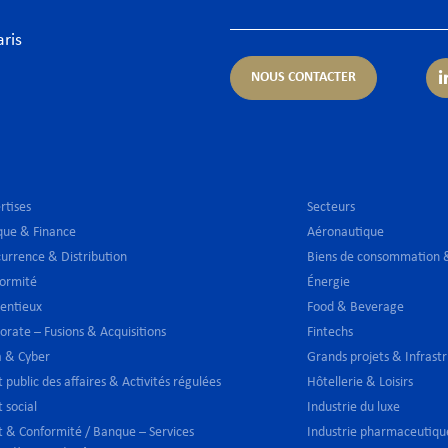
aris
NOUS CONTACTER
rtises
Secteurs
ue & Finance
Aéronautique
urrence & Distribution
Biens de consommation &
ormité
Énergie
entieux
Food & Beverage
orate – Fusions & Acquisitions
Fintechs
 & Cyber
Grands projets & Infrast
t public des affaires & Activités régulées
Hôtellerie & Loisirs
t social
Industrie du luxe
t & Conformité / Banque – Services
Industrie pharmaceutiqu