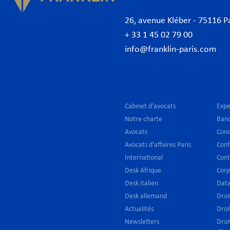
26, avenue Kléber - 75116 P
+ 33 1 45 02 79 00
info@franklin-paris.com
Cabinet d’avocats
Expe
Notre charte
Banq
Avocats
Conc
Avocats d’affaires Paris
Conf
International
Cont
Desk Afrique
Corp
Desk italien
Data
Desk allemand
Droi
Actualités
Droi
Newsletters
Droi