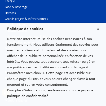
Énergie
Food & Beverage
Fintechs
Grands projets & Infrastructures
Hôtellerie & Loisirs
Politique de cookies
X
Industrie du luxe
Industrie pharmaceutique & Biotech
Notre site internet utilise des cookies nécessaires à son
Nouvelles technologies
fonctionnement. Nous utilisons également des cookies pour
Médias
mesure l'audience et utilisateur et des cookies pour
Secteur bancaire
afficher de la publicité personnalisée en fonction de vos
Secteur public
intérêts. Vous pouvez tout accepter, tout refuser ou gérer
Services financiers
vos préférences par finalité en cliquant sur la page «
Télécommunications
Paramétrer mes choix ». Cette page est accessible sur
Transport
chaque page du site, et vous pouvez changer d’avis à tout
moment et retirer votre consentement.
Pour plus d’informations, rendez-vous sur notre page de
Politique de confidentialité
politique de confidentialité
Mentions légales